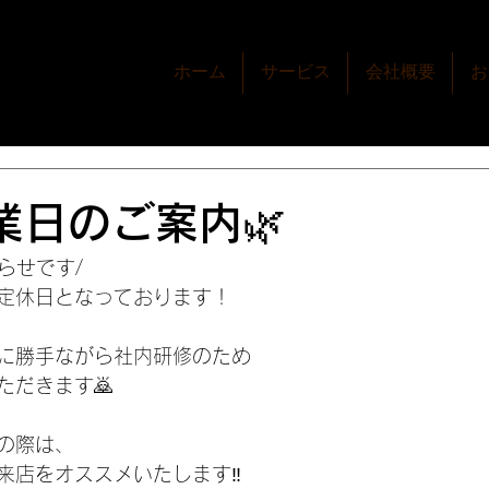
ホーム
サービス
会社概要
お
業日のご案内🌿
らせです/
定休日となっております！
誠に勝手ながら社内研修のため
ただきます🙇
の際は、
来店をオススメいたします‼️