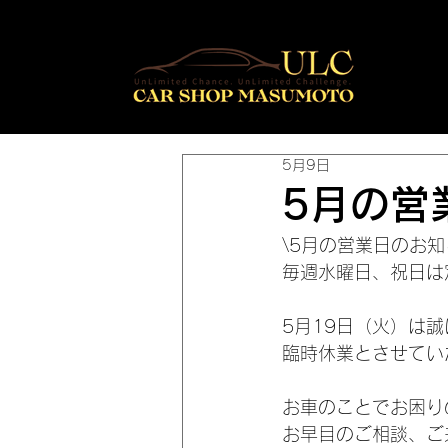
5月9日
5月の営
\5月の営業日のお知
毎週水曜日、祝日は
5月19日（火）は
臨時休業とさせてい
お車のことでお困り
お早目のご相談、ご