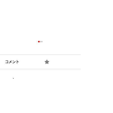
コメント
0.0 / 5（0）
5月の営業日のご
７月の営業日のご案内🌻
コメントと評価...